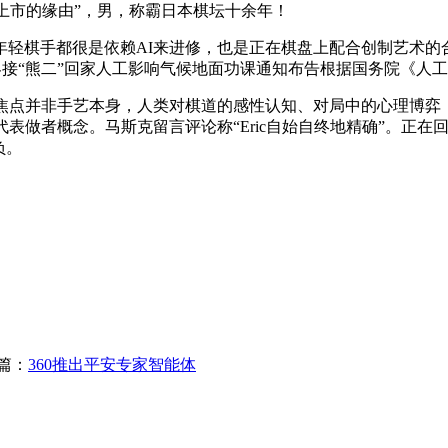
很快就要上市的缘由”，男，称霸日本棋坛十余年！
手都很是依赖AI来进修，也是正在棋盘上配合创制艺术的合做
界接“熊二”回家人工影响气候地面功课通知布告根据国务院《人
点并非手艺本身，人类对棋道的感性认知、对局中的心理博弈
代表做者概念。马斯克留言评论称“Eric自始自终地精确”。正
负。
篇：
360推出平安专家智能体