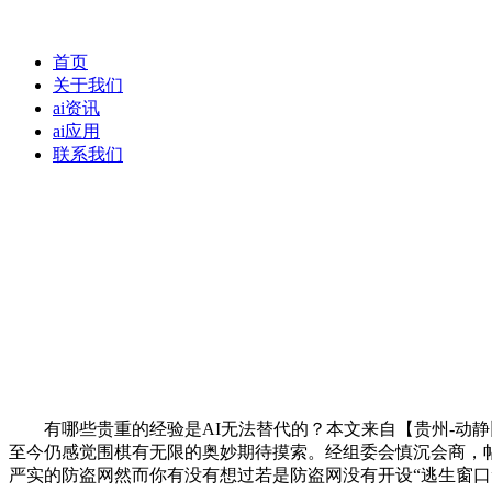
首页
关于我们
ai资讯
ai应用
联系我们
有哪些贵重的经验是AI无法替代的？本文来自【贵州-动静旧
至今仍感觉围棋有无限的奥妙期待摸索。经组委会慎沉会商，帖
严实的防盗网然而你有没有想过若是防盗网没有开设“逃生窗口